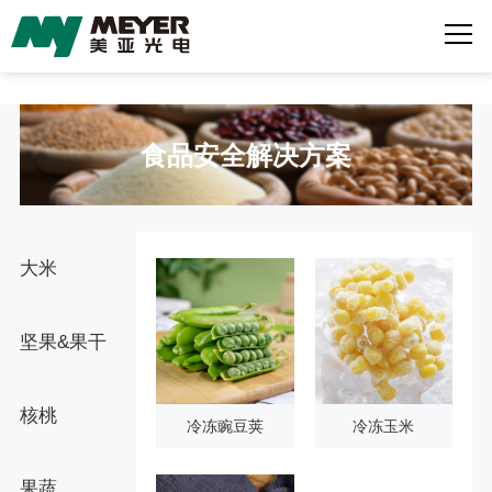
食品安全解决方案
大米
坚果&果干
核桃
冷冻豌豆荚
冷冻玉米
果蔬