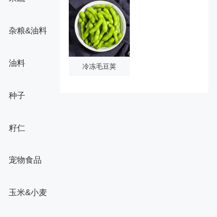
杂粮&油料
油料
冷冻毛豆荚
种子
籽仁
宠物食品
玉米&小麦